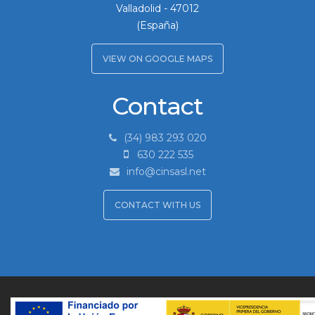
Valladolid
-
47012
(España)
VIEW ON GOOGLE MAPS
Contact
(34) 983 293 020
630 222 535
info@cinsasl.net
CONTACT WITH US