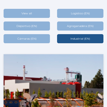
View all
Logístico (EN)
Deportivo (EN)
Agroganadera (EN)
Cámaras (EN)
Industrial (EN)