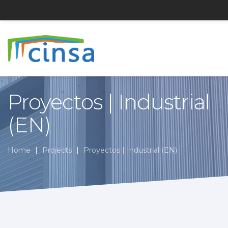
Construcciones
Skip
Industriales
to
Normalizadas
Proyectos | Industrial
main
content
(EN)
Home
Projects
Proyectos | Industrial (EN)