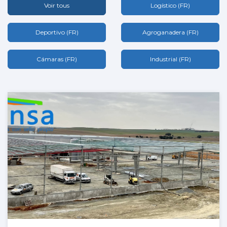
Voir tous
Logístico (FR)
Deportivo (FR)
Agroganadera (FR)
Cámaras (FR)
Industrial (FR)