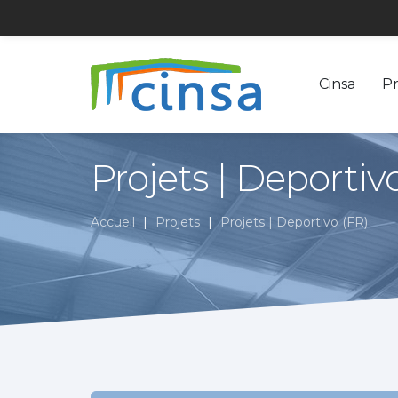
Cinsa
P
Construcciones
Aller
au
Industriales
Projets | Deportiv
contenu
Normalizadas
principal
Accueil
Projets
Projets | Deportivo (FR)