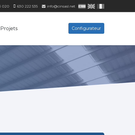
3 020
630 222 535
info@cinsasl.net
Projets
Configurateur