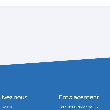
uivez nous
Emplacement
uvelles
Calle del Hidrógeno, 18