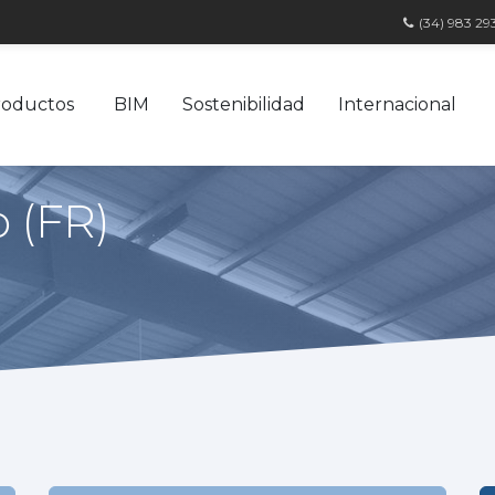
(34) 983 29
roductos
BIM
Sostenibilidad
Internacional
o (FR)